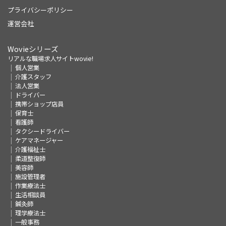
プライバシーポリシー
運営会社
Wovieシリーズ
リアルな職場求人サイトwovie!
個人営業
介護スタッフ
法人営業
ドライバー
携帯ショップ店員
保育士
看護師
タクシードライバー
ケアマネージャー
介護福祉士
柔道整復師
美容師
施設管理者
作業療法士
生活相談員
鍼灸師
理学療法士
一般事務