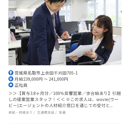
宮城県名取市上余田千刈田705-1
月給239,000円 ～ 241,000円
正社員
＞＞【賞与3.8ヶ月分／100％反響営業／歩合給あり】引越
しの提案営業スタッフ！＜＜ ※この求人は、wovie(ウー
ビー)エージェントの人材紹介窓口を通じての受付と...
昇給・昇格あり
交通費支給
急募