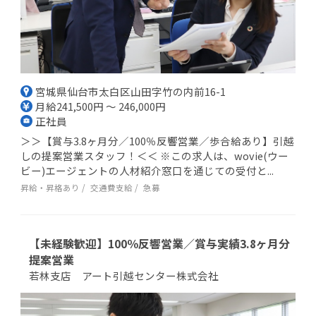
宮城県仙台市太白区山田字竹の内前16-1
月給241,500円 ～ 246,000円
正社員
＞＞【賞与3.8ヶ月分／100％反響営業／歩合給あり】引越
しの提案営業スタッフ！＜＜ ※この求人は、wovie(ウー
ビー)エージェントの人材紹介窓口を通じての受付と...
昇給・昇格あり
交通費支給
急募
【未経験歓迎】100％反響営業／賞与実績3.8ヶ月分
提案営業
若林支店 アート引越センター株式会社