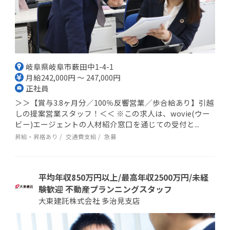
岐阜県岐阜市薮田中1-4-1
月給242,000円 ～ 247,000円
正社員
＞＞【賞与3.8ヶ月分／100％反響営業／歩合給あり】引越
しの提案営業スタッフ！＜＜ ※この求人は、wovie(ウー
ビー)エージェントの人材紹介窓口を通じての受付と...
昇給・昇格あり
交通費支給
急募
平均年収850万円以上/最高年収2500万円/未経
験歓迎 不動産プランニングスタッフ
大東建託株式会社 多治見支店