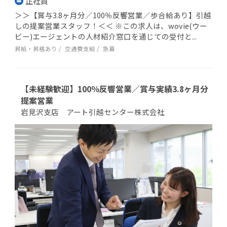
正社員
＞＞【賞与3.8ヶ月分／100％反響営業／歩合給あり】引越
しの提案営業スタッフ！＜＜ ※この求人は、wovie(ウー
ビー)エージェントの人材紹介窓口を通じての受付と...
昇給・昇格あり
交通費支給
急募
【未経験歓迎】100％反響営業／賞与実績3.8ヶ月分
提案営業
岩見沢支店 アート引越センター株式会社