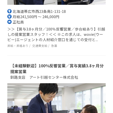
北海道帯広市西23条南1-131-18
月給241,500円 ～ 246,000円
正社員
＞＞【賞与3.8ヶ月分／100％反響営業／歩合給あり】引越
しの提案営業スタッフ！＜＜ ※この求人は、wovie(ウー
ビー)エージェントの人材紹介窓口を通じての受付と...
昇給・昇格あり
交通費支給
急募
【未経験歓迎】100％反響営業／賞与実績3.8ヶ月分
提案営業
釧路支店 アート引越センター株式会社