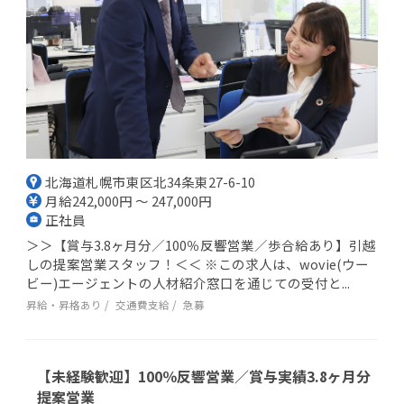
北海道札幌市東区北34条東27-6-10
月給242,000円 ～ 247,000円
正社員
＞＞【賞与3.8ヶ月分／100％反響営業／歩合給あり】引越
しの提案営業スタッフ！＜＜ ※この求人は、wovie(ウー
ビー)エージェントの人材紹介窓口を通じての受付と...
昇給・昇格あり
交通費支給
急募
【未経験歓迎】100％反響営業／賞与実績3.8ヶ月分
提案営業