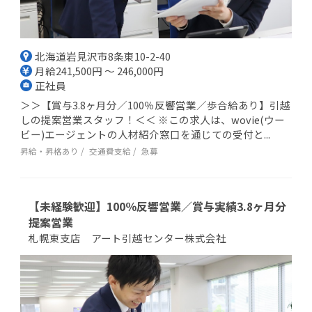
北海道岩見沢市8条東10-2-40
月給241,500円 ～ 246,000円
正社員
＞＞【賞与3.8ヶ月分／100％反響営業／歩合給あり】引越
しの提案営業スタッフ！＜＜ ※この求人は、wovie(ウー
ビー)エージェントの人材紹介窓口を通じての受付と...
昇給・昇格あり
交通費支給
急募
【未経験歓迎】100％反響営業／賞与実績3.8ヶ月分
提案営業
札幌東支店 アート引越センター株式会社