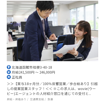
北海道函館市桔梗3-40-18
月給241,500円 ～ 246,000円
正社員
＞＞【賞与3.8ヶ月分／100％反響営業／歩合給あり】引越
しの提案営業スタッフ！＜＜ ※この求人は、wovie(ウー
ビー)エージェントの人材紹介窓口を通じての受付と...
昇給・昇格あり
交通費支給
急募