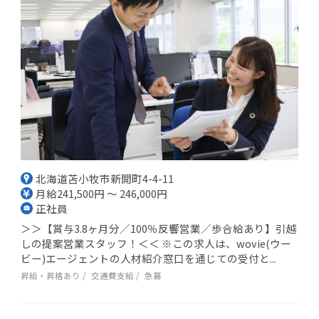
北海道苫小牧市新開町4-4-11
月給241,500円 ～ 246,000円
正社員
＞＞【賞与3.8ヶ月分／100％反響営業／歩合給あり】引越
しの提案営業スタッフ！＜＜ ※この求人は、wovie(ウー
ビー)エージェントの人材紹介窓口を通じての受付と...
昇給・昇格あり
交通費支給
急募