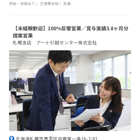
昇給・昇格あり
交通費支給
急募
【未経験歓迎】100％反響営業／賞与実績3.8ヶ月分
提案営業
札幌支店 アート引越センター株式会社
北海道札幌市豊平区月寒東一条16-2-81