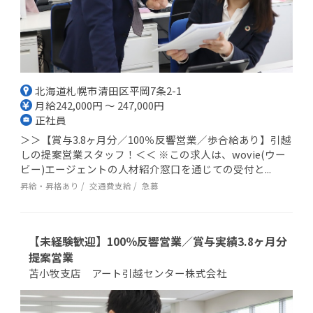
北海道札幌市清田区平岡7条2-1
月給242,000円 ～ 247,000円
正社員
＞＞【賞与3.8ヶ月分／100％反響営業／歩合給あり】引越
しの提案営業スタッフ！＜＜ ※この求人は、wovie(ウー
ビー)エージェントの人材紹介窓口を通じての受付と...
昇給・昇格あり
交通費支給
急募
【未経験歓迎】100％反響営業／賞与実績3.8ヶ月分
提案営業
苫小牧支店 アート引越センター株式会社