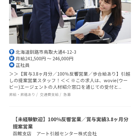
北海道釧路市鳥取大通4-12-3
月給241,500円 ～ 246,000円
正社員
＞＞【賞与3.8ヶ月分／100％反響営業／歩合給あり】引越
しの提案営業スタッフ！＜＜ ※この求人は、wovie(ウー
ビー)エージェントの人材紹介窓口を通じての受付と...
昇給・昇格あり
交通費支給
急募
【未経験歓迎】100％反響営業／賞与実績3.8ヶ月分
提案営業
函館支店 アート引越センター株式会社