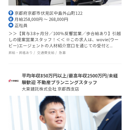
京都府京都市伏見区中島外山町122
月給258,000円 ～ 268,000円
正社員
＞＞【賞与3.8ヶ月分／100％反響営業／歩合給あり】引越
しの提案営業スタッフ！＜＜ ※この求人は、wovie(ウー
ビー)エージェントの人材紹介窓口を通じての受付と...
昇給・昇格あり
交通費支給
急募
平均年収850万円以上/最高年収2500万円/未経
験歓迎 不動産プランニングスタッフ
大東建託株式会社 京都西支店