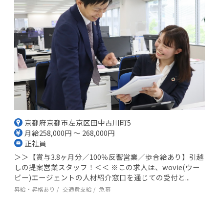
京都府京都市左京区田中古川町5
月給258,000円 ～ 268,000円
正社員
＞＞【賞与3.8ヶ月分／100％反響営業／歩合給あり】引越
しの提案営業スタッフ！＜＜ ※この求人は、wovie(ウー
ビー)エージェントの人材紹介窓口を通じての受付と...
昇給・昇格あり
交通費支給
急募