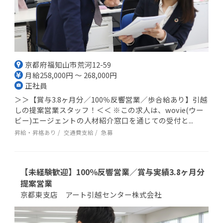
京都府福知山市荒河12-59
月給258,000円 ～ 268,000円
正社員
＞＞【賞与3.8ヶ月分／100％反響営業／歩合給あり】引越
しの提案営業スタッフ！＜＜ ※この求人は、wovie(ウー
ビー)エージェントの人材紹介窓口を通じての受付と...
昇給・昇格あり
交通費支給
急募
【未経験歓迎】100％反響営業／賞与実績3.8ヶ月分
提案営業
京都東支店 アート引越センター株式会社