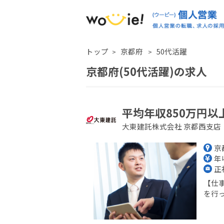
トップ
京都府
50代活躍
京都府(50代活躍)の求人
平均年収850万円以
大東建託株式会社 京都西支店
京
年収
正
【仕
を行っ