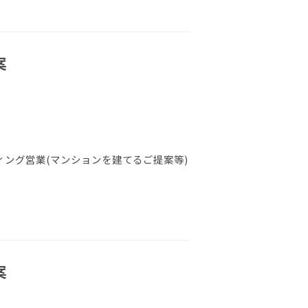
案
ング営業(マンションを建てるご提案等)
案