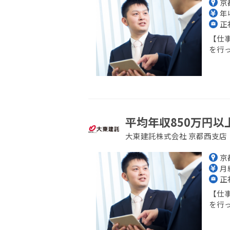
京
年収
正
【仕
を行っ
平均年収850万円以
大東建託株式会社 京都西支店
京
月給
正
【仕
を行っ