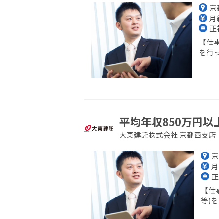
京
月給
正
【仕
を行っ
平均年収850万円以
大東建託株式会社 京都西支店
京
月
正
【仕
等)を