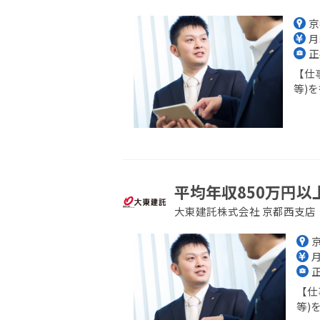
京
月
正
【仕
等)を
平均年収850万円以
大東建託株式会社 京都西支店
月
【仕
等)