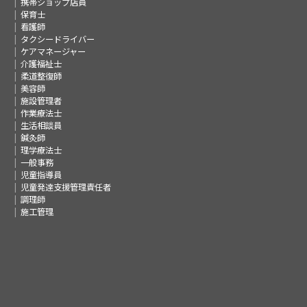
携帯ショップ店員
保育士
看護師
タクシードライバー
ケアマネージャー
介護福祉士
柔道整復師
美容師
施設管理者
作業療法士
生活相談員
鍼灸師
理学療法士
一般事務
児童指導員
児童発達支援管理責任者
調理師
施工管理