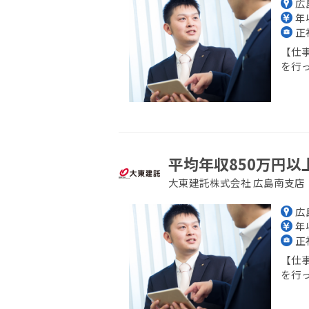
広
年収
正
【仕
を行っ
平均年収850万円以
大東建託株式会社 広島南支店
広
年収
正
【仕
を行っ