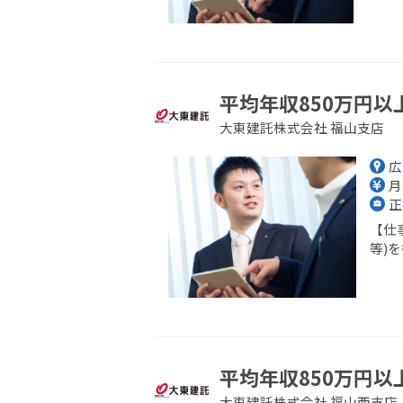
平均年収850万円以
大東建託株式会社 福山支店
広
月
正
【仕
等)を
平均年収850万円以
大東建託株式会社 福山西支店