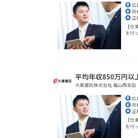
広
月給
正
【仕
を行っ
平均年収850万円以
大東建託株式会社 福山西支店
広
月給
正
【仕
を行っ