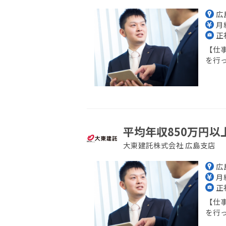
広
月給
正
【仕
を行っ
平均年収850万円以
大東建託株式会社 広島支店
広
月給
正
【仕
を行っ