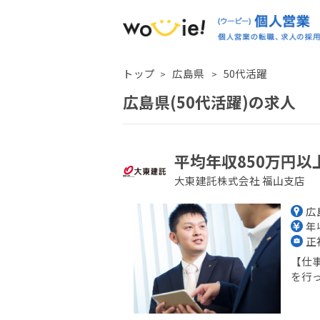
トップ
広島県
50代活躍
広島県(50代活躍)の求人
平均年収850万円以
大東建託株式会社 福山支店
広
年収
正
【仕
を行っ