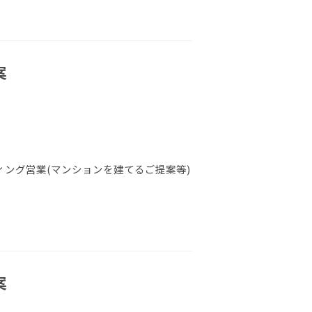
案
ング営業(マンションを建てるご提案等)
案