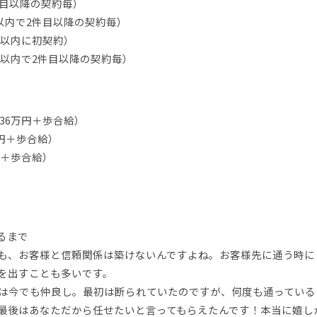
件目以降の契約毎）
月以内で2件目以降の契約毎）
月以内に初契約）
月以内で2件目以降の契約毎）
給36万円＋歩合給）
万円＋歩合給）
円＋歩合給）
るまで
も、お客様と信頼関係は築けないんですよね。お客様先に通う時に
を出すことも多いです。
は今でも仲良し。最初は断られていたのですが、何度も通っている
最後はあなただから任せたいと言ってもらえたんです！本当に嬉し