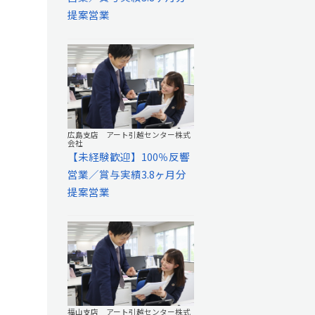
提案営業
広島支店 アート引越センター株式
会社
【未経験歓迎】100％反響
営業／賞与実績3.8ヶ月分
提案営業
福山支店 アート引越センター株式