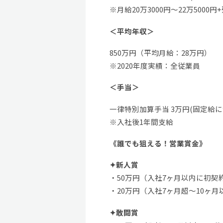
※月給20万3000円〜22万500
＜平均年収＞
850万円（平均月給：28万円）
※2020年度実績：全従業員
＜手当＞
一律特別加算手当 3万円(固定給に
※入社後1年間支給
《誰でも狙える！営業賞金》
✦新人賞
・50万円（入社7ヶ月以内に初契
・20万円（入社7ヶ月超～10ヶ
✦敢闘賞