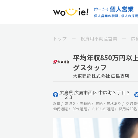
トップ
投資用不動産営業
広
平均年収850万円以上
グスタッフ
大東建託株式会社 広島支店
広島県 広島市西区 中広町３丁目３
－２３
急募
高収入・高時給
昇給・昇格あり
交通費
40代活躍
30代活躍
ミドルが活躍
採用枠10名