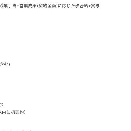
0円+残業手当+営業成果(契約金額)に応じた歩合給+賞与
含む)
約）
月以内に初契約）