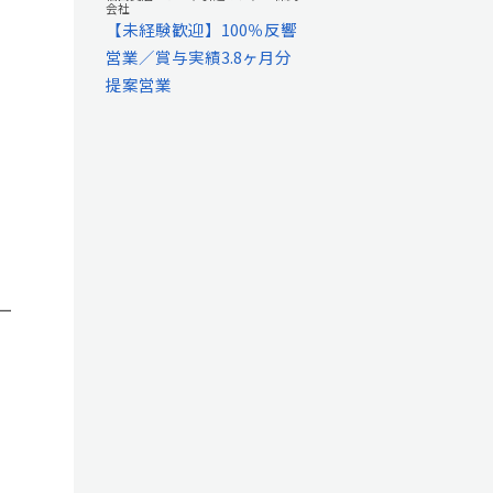
会社
【未経験歓迎】100％反響
営業／賞与実績3.8ヶ月分
提案営業
ー