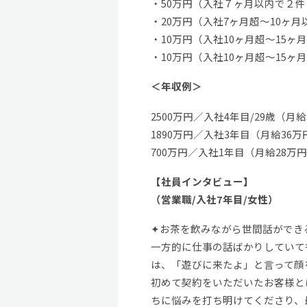
・50万円（入社７ヶ月以内で２
・20万円（入社7ヶ月超～10ヶ
・10万円（入社10ヶ月超～15ヶ
・10万円（入社10ヶ月超～15ヶ
＜年収例＞
2500万円／入社4年目/29歳（月
1890万円／入社3年目（月給36
700万円／入社1年目（月給28万
【社員インタビュー】
（営業職/入社7年目/女性）
✦お茶を飲みながら世間話ができ
一方的に仕事の話ばかりしていて
は、「遊びに来たよ」と言って顔
初めて契約をいただいたお客様と
ちに悩みを打ち明けてくださり、