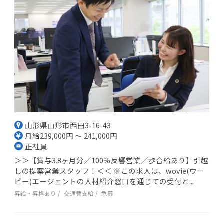
山形県山形市西田3-16-43
月給239,000円 ～ 241,000円
正社員
＞＞【賞与3.8ヶ月分／100％反響営業／歩合給あり】引越
しの提案営業スタッフ！＜＜ ※この求人は、wovie(ウー
ビー)エージェントの人材紹介窓口を通じての受付と...
昇給・昇格あり
交通費支給
急募