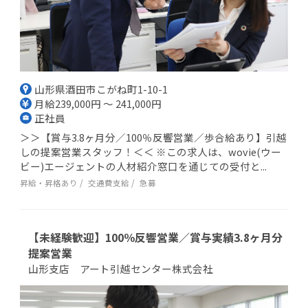
山形県酒田市こがね町1-10-1
月給239,000円 ～ 241,000円
正社員
＞＞【賞与3.8ヶ月分／100％反響営業／歩合給あり】引越
しの提案営業スタッフ！＜＜ ※この求人は、wovie(ウー
ビー)エージェントの人材紹介窓口を通じての受付と...
昇給・昇格あり
交通費支給
急募
【未経験歓迎】100％反響営業／賞与実績3.8ヶ月分
提案営業
山形支店 アート引越センター株式会社