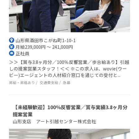
山形県酒田市こがね町1-10-1
月給239,000円 ～ 241,000円
正社員
＞＞【賞与3.8ヶ月分／100％反響営業／歩合給あり】引越
しの提案営業スタッフ！＜＜ ※この求人は、wovie(ウー
ビー)エージェントの人材紹介窓口を通じての受付と...
昇給・昇格あり
交通費支給
急募
【未経験歓迎】100％反響営業／賞与実績3.8ヶ月分
提案営業
山形支店 アート引越センター株式会社