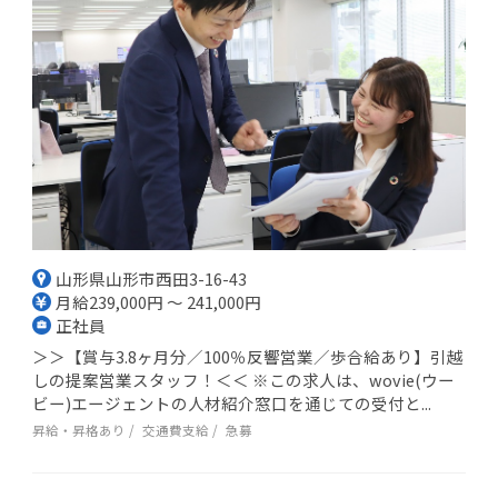
山形県山形市西田3-16-43
月給239,000円 ～ 241,000円
正社員
＞＞【賞与3.8ヶ月分／100％反響営業／歩合給あり】引越
しの提案営業スタッフ！＜＜ ※この求人は、wovie(ウー
ビー)エージェントの人材紹介窓口を通じての受付と...
昇給・昇格あり
交通費支給
急募