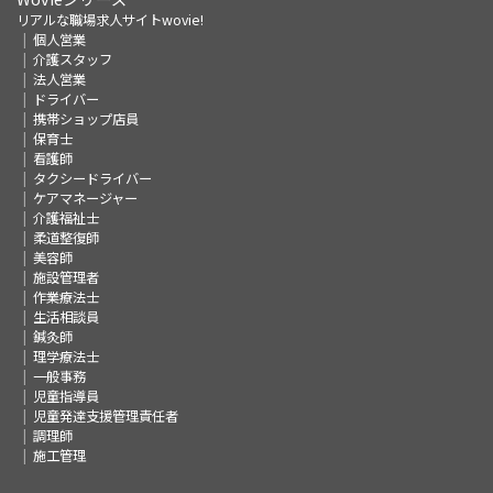
リアルな職場求人サイトwovie!
個人営業
介護スタッフ
法人営業
ドライバー
携帯ショップ店員
保育士
看護師
タクシードライバー
ケアマネージャー
介護福祉士
柔道整復師
美容師
施設管理者
作業療法士
生活相談員
鍼灸師
理学療法士
一般事務
児童指導員
児童発達支援管理責任者
調理師
施工管理