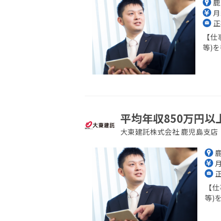
鹿
月
正
【仕
等)を
平均年収850万円以
大東建託株式会社 鹿児島支店
月
【仕
等)