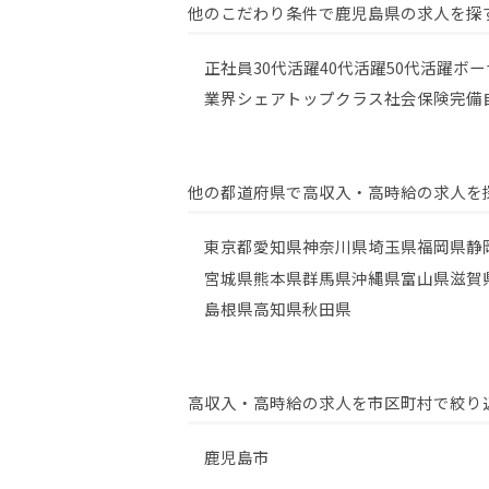
他のこだわり条件で鹿児島県の求人を探
正社員
30代活躍
40代活躍
50代活躍
ボー
業界シェアトップクラス
社会保険完備
他の都道府県で高収入・高時給の求人を
東京都
愛知県
神奈川県
埼玉県
福岡県
静
宮城県
熊本県
群馬県
沖縄県
富山県
滋賀
島根県
高知県
秋田県
高収入・高時給の求人を市区町村で絞り
鹿児島市