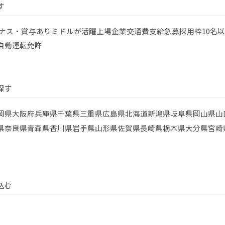
す
ナス・賞与あり
ミドルが活躍
上場企業
交通費支給
急募
採用枠10名
自動運転免許
探す
岡県
大阪府
兵庫県
千葉県
三重県
広島県
北海道
新潟県
岐阜県
岡山県
山
県
奈良県
青森県
香川県
岩手県
山形県
佐賀県
長崎県
栃木県
大分県
宮崎
込む