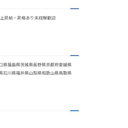
以上
昇給・昇格あり
未経験歓迎
口県
福島県
茨城県
長野県
京都府
愛媛県
県
石川県
福井県
山梨県
和歌山県
鳥取県