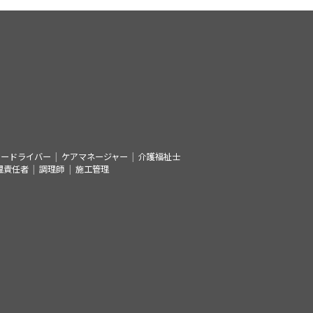
シードライバー
ケアマネージャー
介護福祉士
理責任者
調理師
施工管理