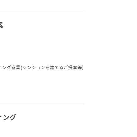
案
ング営業(マンションを建てるご提案等)
ィング