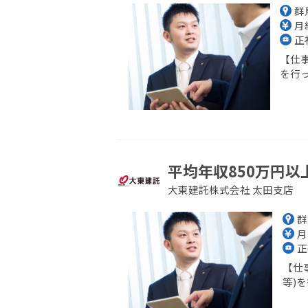
群
月給
正
【仕
を行っ
平均年収850万円以
大東建託株式会社 太田支店
群
月
正
【仕
等)を