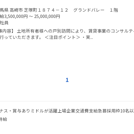
馬県 高崎市 芝塚町１８７４－１２ グランドバレー １階
給3,500,000円 ～ 25,000,000円
社員
事内容】 土地所有者様への戸別訪問により、賃貸事業のコンサルテ
行っていただきます。 ＜注目ポイント＞ ・実...
1
ナス・賞与あり
ミドルが活躍
上場企業
交通費支給
急募
採用枠10名
時給