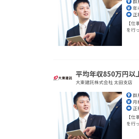
群
年収
正
【仕
を行っ
平均年収850万円以
大東建託株式会社 太田支店
群
月給
正
【仕
を行っ