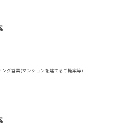
案
ング営業(マンションを建てるご提案等)
案