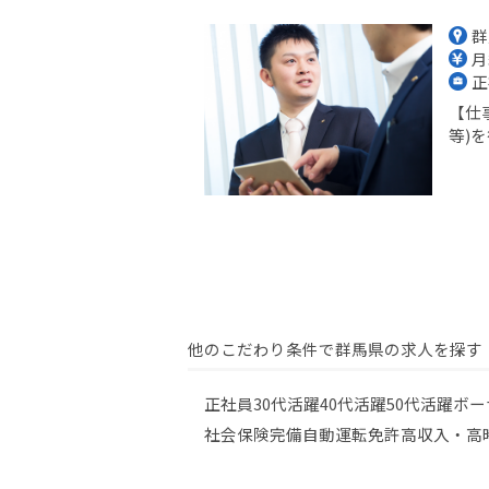
群
月
正
【仕
等)を
他のこだわり条件で群馬県の求人を探す
正社員
30代活躍
40代活躍
50代活躍
ボー
社会保険完備
自動運転免許
高収入・高