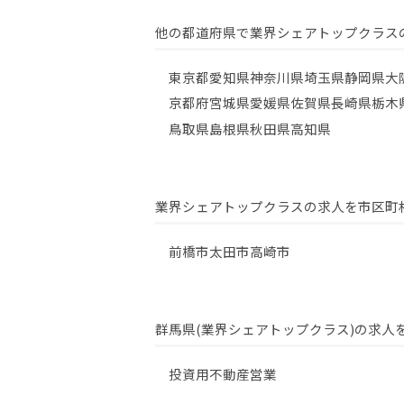
他の都道府県で業界シェアトップクラス
東京都
愛知県
神奈川県
埼玉県
静岡県
大
京都府
宮城県
愛媛県
佐賀県
長崎県
栃木
鳥取県
島根県
秋田県
高知県
業界シェアトップクラスの求人を市区町
前橋市
太田市
高崎市
群馬県(業界シェアトップクラス)の求人
投資用不動産営業