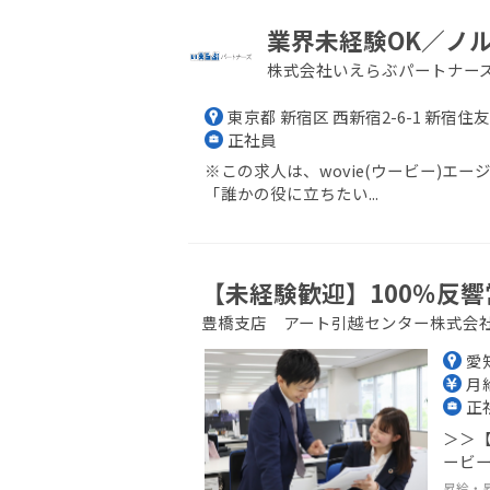
業界未経験OK／ノ
株式会社いえらぶパートナー
東京都 新宿区 西新宿2-6-1 新宿住
正社員
※この求人は、wovie(ウービー)
「誰かの役に立ちたい...
【未経験歓迎】100％反響
豊橋支店 アート引越センター株式会
愛
月給
正
＞＞【
ービー
昇給・