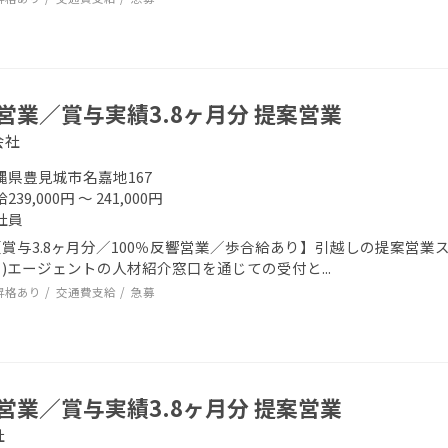
営業／賞与実績3.8ヶ月分 提案営業
会社
縄県豊見城市名嘉地167
239,000円 ～ 241,000円
社員
賞与3.8ヶ月分／100％反響営業／歩合給あり】引越しの提案営業スタ
)エージェントの人材紹介窓口を通じての受付と...
昇格あり
交通費支給
急募
営業／賞与実績3.8ヶ月分 提案営業
社