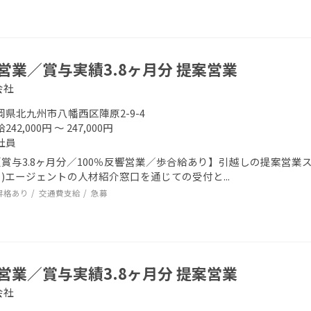
営業／賞与実績3.8ヶ月分 提案営業
会社
岡県北九州市八幡西区陣原2-9-4
242,000円 ～ 247,000円
社員
賞与3.8ヶ月分／100％反響営業／歩合給あり】引越しの提案営業スタ
)エージェントの人材紹介窓口を通じての受付と...
昇格あり
交通費支給
急募
営業／賞与実績3.8ヶ月分 提案営業
会社