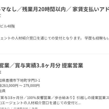
ルマなし／残業月20時間以内／ 家賃支払いア
ズ
友ビル48階
エージェントの人材紹介窓口を通じての受付となります。 学歴も経験
営業／賞与実績3.8ヶ月分 提案営業
社
知県豊橋市下地町字門3-1
263,000円 ～ 279,000円
社員
賞与3.8ヶ月分／100％反響営業／歩合給あり】引越しの提案営業スタ
)エージェントの人材紹介窓口を通じての受付と...
昇格あり
交通費支給
急募