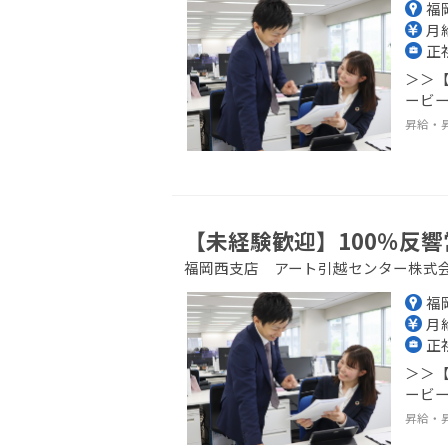
福
月給
正
＞＞【
ービー
昇給・
【未経験歓迎】100％反響
福岡西支店 アート引越センター株式
福
月給
正
＞＞【
ービー
昇給・