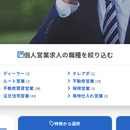
個人営業求人の職種を絞り込む
ディーラー
テレアポ
ルート営業
不動産営業
不動産賃貸営業
保険営業
注文住宅営業
用地仕入れ営業
特徴から選択