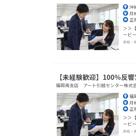
沖
月給
正
＞＞【
ービー
昇給・
【未経験歓迎】100％反響
福岡南支店 アート引越センター株式
福
月給
正
＞＞【
ービー
昇給・