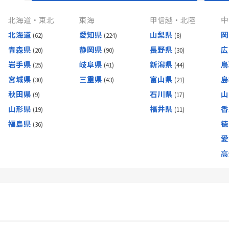
北海道・東北
東海
甲信越・北陸
中
北海道
愛知県
山梨県
岡
青森県
静岡県
長野県
広
岩手県
岐阜県
新潟県
鳥
宮城県
三重県
富山県
島
秋田県
石川県
山
山形県
福井県
香
福島県
徳
愛
高