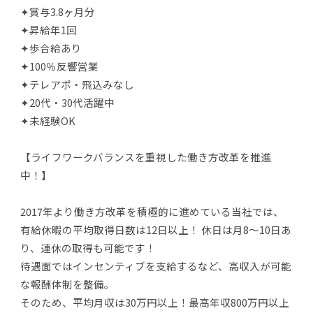
✦賞与3.8ヶ月分
✦昇給年1回
✦歩合給あり
✦100％反響営業
✦テレアポ・飛込みなし
✦20代・30代活躍中
✦未経験OK
【ライフワークバランスを重視した働き方改革を推進
中！】
2017年より働き方改革を積極的に進めている当社では、
有給休暇の平均取得日数は12日以上！ 休日は月8～10日あ
り、連休の取得も可能です！
待遇面ではインセンティブを支給するなど、高収入が可能
な報酬体制を整備。
そのため、平均月収は30万円以上！最高年収800万円以上