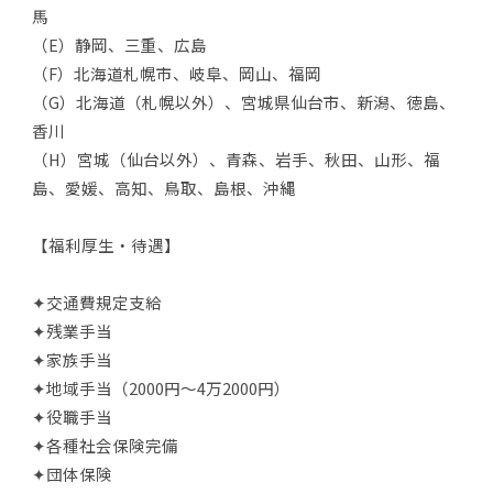
馬
（E）静岡、三重、広島
（F）北海道札幌市、岐阜、岡山、福岡
（G）北海道（札幌以外）、宮城県仙台市、新潟、徳島、
香川
（H）宮城（仙台以外）、青森、岩手、秋田、山形、福
島、愛媛、高知、鳥取、島根、沖縄
【福利厚生・待遇】
✦交通費規定支給
✦残業手当
✦家族手当
✦地域手当（2000円～4万2000円）
✦役職手当
✦各種社会保険完備
✦団体保険