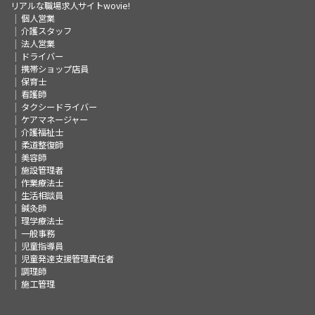
リアルな職場求人サイトwovie!
個人営業
介護スタッフ
法人営業
ドライバー
携帯ショップ店員
保育士
看護師
タクシードライバー
ケアマネージャー
介護福祉士
柔道整復師
美容師
施設管理者
作業療法士
生活相談員
鍼灸師
理学療法士
一般事務
児童指導員
児童発達支援管理責任者
調理師
施工管理