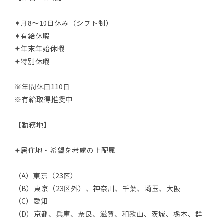
✦月8～10日休み（シフト制）
✦有給休暇
✦年末年始休暇
✦特別休暇
※年間休日110日
※有給取得推奨中
【勤務地】
✦居住地・希望を考慮の上配属
（A）東京（23区）
（B）東京（23区外）、神奈川、千葉、埼玉、大阪
（C）愛知
（D）京都、兵庫、奈良、滋賀、和歌山、茨城、栃木、群