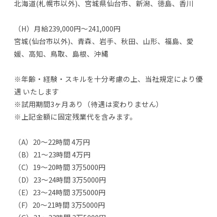
北海道(札幌市以外)、宮城県仙台市、新潟、徳島、香川
（H）月給239,000円～241,000円
宮城(仙台市以外)、青森、岩手、秋田、山形、福島、愛
媛、高知、鳥取、島根、沖縄
※年齢・経験・スキルを十分考慮の上、当社規定により優
遇 いたします
※試用期間3ヶ月あり（待遇は変わりません）
※上記金額に固定残業代を含みます。
（A）20～22時間 4万円
（B）21～23時間 4万円
（C）19～20時間 3万5000円
（D）23～24時間 3万5000円
（E）23～24時間 3万5000円
（F）20～21時間 3万5000円