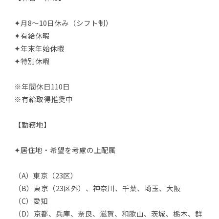
✦月8～10日休み（シフト制）
✦有給休暇
✦年末年始休暇
✦特別休暇
※年間休日110日
※有給取得推奨中
【勤務地】
✦居住地・希望を考慮の上配属
（A）東京（23区）
（B）東京（23区外）、神奈川、千葉、埼玉、大阪
（C）愛知
（D）京都、兵庫、奈良、滋賀、和歌山、茨城、栃木、群