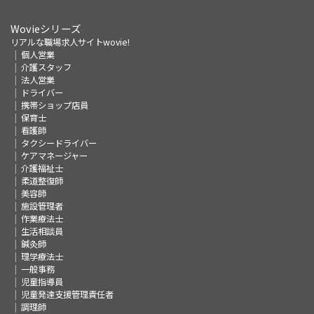
Wovieシリーズ
リアルな職場求人サイトwovie!
個人営業
介護スタッフ
法人営業
ドライバー
携帯ショップ店員
保育士
看護師
タクシードライバー
ケアマネージャー
介護福祉士
柔道整復師
美容師
施設管理者
作業療法士
生活相談員
鍼灸師
理学療法士
一般事務
児童指導員
児童発達支援管理責任者
調理師