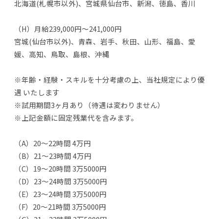
北海道(札幌市以外)、宮城県仙台市、新潟、徳島、香川
（H）月給239,000円～241,000円
宮城(仙台市以外)、青森、岩手、秋田、山形、福島、愛
媛、高知、鳥取、島根、沖縄
※年齢・経験・スキルを十分考慮の上、当社規定により優
遇 いたします
※試用期間3ヶ月あり（待遇は変わりません）
※上記金額に固定残業代を含みます。
（A）20～22時間 4万円
（B）21～23時間 4万円
（C）19～20時間 3万5000円
（D）23～24時間 3万5000円
（E）23～24時間 3万5000円
（F）20～21時間 3万5000円