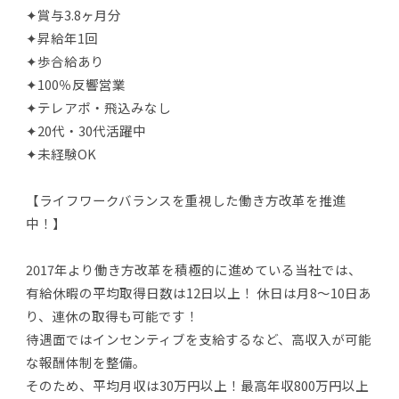
✦賞与3.8ヶ月分
✦昇給年1回
✦歩合給あり
✦100％反響営業
✦テレアポ・飛込みなし
✦20代・30代活躍中
✦未経験OK
【ライフワークバランスを重視した働き方改革を推進
中！】
2017年より働き方改革を積極的に進めている当社では、
有給休暇の平均取得日数は12日以上！ 休日は月8～10日あ
り、連休の取得も可能です！
待遇面ではインセンティブを支給するなど、高収入が可能
な報酬体制を整備。
そのため、平均月収は30万円以上！最高年収800万円以上