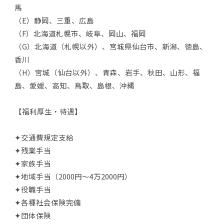
馬
（E）静岡、三重、広島
（F）北海道札幌市、岐阜、岡山、福岡
（G）北海道（札幌以外）、宮城県仙台市、新潟、徳島、
香川
（H）宮城（仙台以外）、青森、岩手、秋田、山形、福
島、愛媛、高知、鳥取、島根、沖縄
【福利厚生・待遇】
✦交通費規定支給
✦残業手当
✦家族手当
✦地域手当（2000円～4万2000円）
✦役職手当
✦各種社会保険完備
✦団体保険