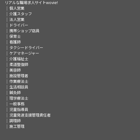
リアルな職場求人サイトwovie!
個人営業
介護スタッフ
法人営業
ドライバー
携帯ショップ店員
保育士
看護師
タクシードライバー
ケアマネージャー
介護福祉士
柔道整復師
美容師
施設管理者
作業療法士
生活相談員
鍼灸師
理学療法士
一般事務
児童指導員
児童発達支援管理責任者
調理師
施工管理