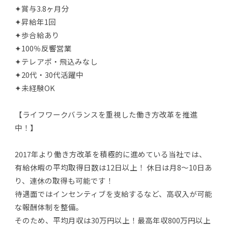
✦賞与3.8ヶ月分
✦昇給年1回
✦歩合給あり
✦100％反響営業
✦テレアポ・飛込みなし
✦20代・30代活躍中
✦未経験OK
【ライフワークバランスを重視した働き方改革を推進
中！】
2017年より働き方改革を積極的に進めている当社では、
有給休暇の平均取得日数は12日以上！ 休日は月8～10日あ
り、連休の取得も可能です！
待遇面ではインセンティブを支給するなど、高収入が可能
な報酬体制を整備。
そのため、平均月収は30万円以上！最高年収800万円以上