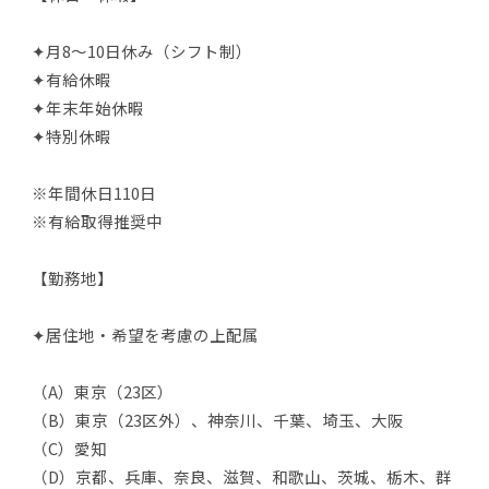
✦月8～10日休み（シフト制）
✦有給休暇
✦年末年始休暇
✦特別休暇
※年間休日110日
※有給取得推奨中
【勤務地】
✦居住地・希望を考慮の上配属
（A）東京（23区）
（B）東京（23区外）、神奈川、千葉、埼玉、大阪
（C）愛知
（D）京都、兵庫、奈良、滋賀、和歌山、茨城、栃木、群