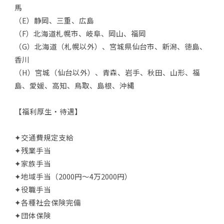
馬
（E）静岡、三重、広島
（F）北海道札幌市、岐阜、岡山、福岡
（G）北海道（札幌以外）、宮城県仙台市、新潟、徳島、
香川
（H）宮城（仙台以外）、青森、岩手、秋田、山形、福
島、愛媛、高知、鳥取、島根、沖縄
【福利厚生・待遇】
✦交通費規定支給
✦残業手当
✦家族手当
✦地域手当（2000円～4万2000円）
✦役職手当
✦各種社会保険完備
✦団体保険