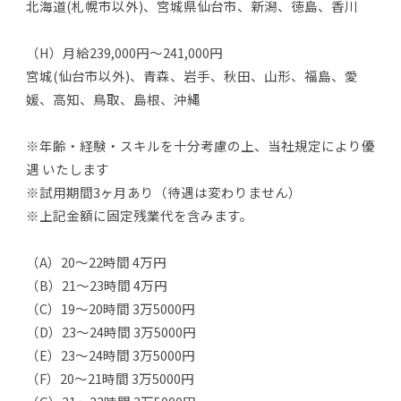
北海道(札幌市以外)、宮城県仙台市、新潟、徳島、香川
（H）月給239,000円～241,000円
宮城(仙台市以外)、青森、岩手、秋田、山形、福島、愛
媛、高知、鳥取、島根、沖縄
※年齢・経験・スキルを十分考慮の上、当社規定により優
遇 いたします
※試用期間3ヶ月あり（待遇は変わりません）
※上記金額に固定残業代を含みます。
（A）20～22時間 4万円
（B）21～23時間 4万円
（C）19～20時間 3万5000円
（D）23～24時間 3万5000円
（E）23～24時間 3万5000円
（F）20～21時間 3万5000円