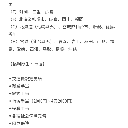
馬
（E）静岡、三重、広島
（F）北海道札幌市、岐阜、岡山、福岡
（G）北海道（札幌以外）、宮城県仙台市、新潟、徳島、
香川
（H）宮城（仙台以外）、青森、岩手、秋田、山形、福
島、愛媛、高知、鳥取、島根、沖縄
【福利厚生・待遇】
✦交通費規定支給
✦残業手当
✦家族手当
✦地域手当（2000円～4万2000円）
✦役職手当
✦各種社会保険完備
✦団体保険