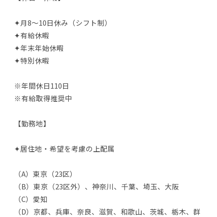
✦月8～10日休み（シフト制）
✦有給休暇
✦年末年始休暇
✦特別休暇
※年間休日110日
※有給取得推奨中
【勤務地】
✦居住地・希望を考慮の上配属
（A）東京（23区）
（B）東京（23区外）、神奈川、千葉、埼玉、大阪
（C）愛知
（D）京都、兵庫、奈良、滋賀、和歌山、茨城、栃木、群