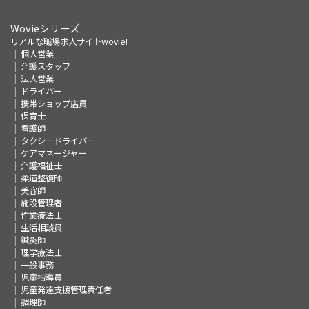
Wovieシリーズ
リアルな職場求人サイトwovie!
個人営業
介護スタッフ
法人営業
ドライバー
携帯ショップ店員
保育士
看護師
タクシードライバー
ケアマネージャー
介護福祉士
柔道整復師
美容師
施設管理者
作業療法士
生活相談員
鍼灸師
理学療法士
一般事務
児童指導員
児童発達支援管理責任者
調理師