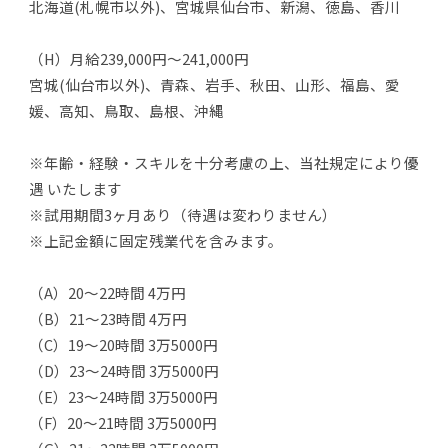
北海道(札幌市以外)、宮城県仙台市、新潟、徳島、香川
（H）月給239,000円～241,000円
宮城(仙台市以外)、青森、岩手、秋田、山形、福島、愛
媛、高知、鳥取、島根、沖縄
※年齢・経験・スキルを十分考慮の上、当社規定により優
遇 いたします
※試用期間3ヶ月あり（待遇は変わりません）
※上記金額に固定残業代を含みます。
（A）20～22時間 4万円
（B）21～23時間 4万円
（C）19～20時間 3万5000円
（D）23～24時間 3万5000円
（E）23～24時間 3万5000円
（F）20～21時間 3万5000円