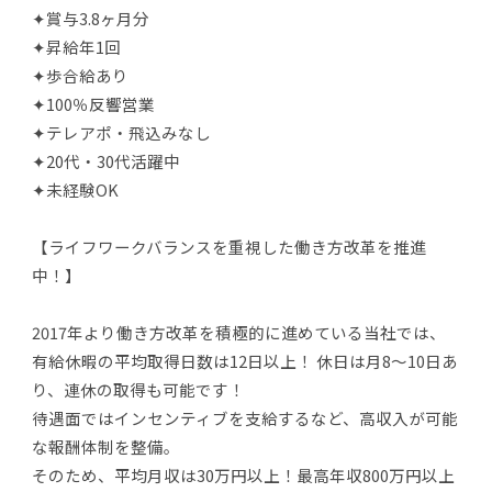
✦賞与3.8ヶ月分
✦昇給年1回
✦歩合給あり
✦100％反響営業
✦テレアポ・飛込みなし
✦20代・30代活躍中
✦未経験OK
【ライフワークバランスを重視した働き方改革を推進
中！】
2017年より働き方改革を積極的に進めている当社では、
有給休暇の平均取得日数は12日以上！ 休日は月8～10日あ
り、連休の取得も可能です！
待遇面ではインセンティブを支給するなど、高収入が可能
な報酬体制を整備。
そのため、平均月収は30万円以上！最高年収800万円以上