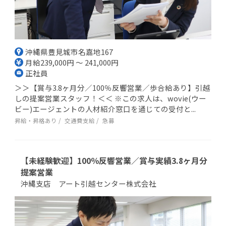
沖縄県豊見城市名嘉地167
月給239,000円 ～ 241,000円
正社員
＞＞【賞与3.8ヶ月分／100％反響営業／歩合給あり】引越
しの提案営業スタッフ！＜＜ ※この求人は、wovie(ウー
ビー)エージェントの人材紹介窓口を通じての受付と...
昇給・昇格あり
交通費支給
急募
【未経験歓迎】100％反響営業／賞与実績3.8ヶ月分
提案営業
沖縄支店 アート引越センター株式会社