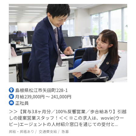
島根県松江市矢田町228-1
月給239,000円 ～ 241,000円
正社員
＞＞【賞与3.8ヶ月分／100％反響営業／歩合給あり】引越
しの提案営業スタッフ！＜＜ ※この求人は、wovie(ウー
ビー)エージェントの人材紹介窓口を通じての受付と...
昇給・昇格あり
交通費支給
急募