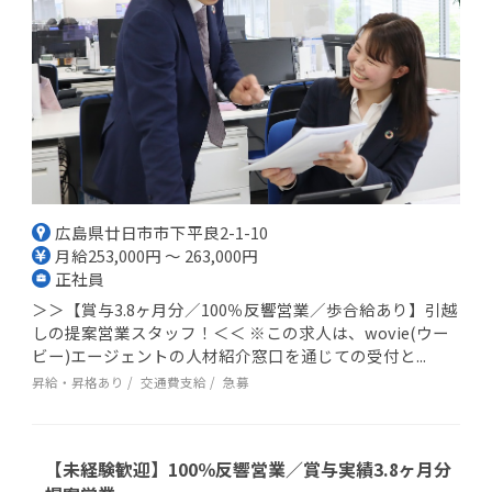
広島県廿日市市下平良2-1-10
月給253,000円 ～ 263,000円
正社員
＞＞【賞与3.8ヶ月分／100％反響営業／歩合給あり】引越
しの提案営業スタッフ！＜＜ ※この求人は、wovie(ウー
ビー)エージェントの人材紹介窓口を通じての受付と...
昇給・昇格あり
交通費支給
急募
【未経験歓迎】100％反響営業／賞与実績3.8ヶ月分