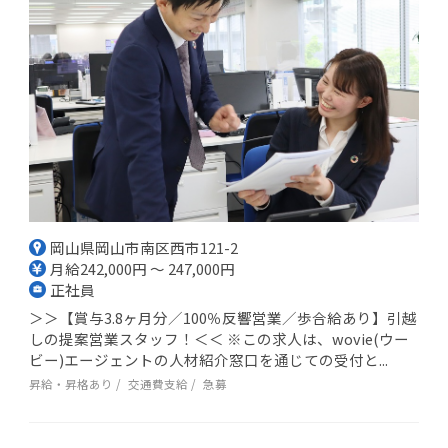
岡山県岡山市南区西市121-2
月給242,000円 ～ 247,000円
正社員
＞＞【賞与3.8ヶ月分／100％反響営業／歩合給あり】引越
しの提案営業スタッフ！＜＜ ※この求人は、wovie(ウー
ビー)エージェントの人材紹介窓口を通じての受付と...
昇給・昇格あり
交通費支給
急募