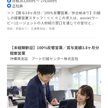
月給263,000円 ～ 279,000円
正社員
＞＞【賞与3.8ヶ月分／100％反響営業／歩合給あり】引越
しの提案営業スタッフ！＜＜ ※この求人は、wovie(ウー
ビー)エージェントの人材紹介窓口を通じての受付と...
昇給・昇格あり
交通費支給
急募
【未経験歓迎】100％反響営業／賞与実績3.8ヶ月分
提案営業
沖縄南支店 アート引越センター株式会社