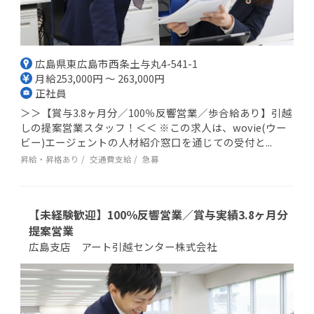
広島県東広島市西条土与丸4-541-1
月給253,000円 ～ 263,000円
正社員
＞＞【賞与3.8ヶ月分／100％反響営業／歩合給あり】引越
しの提案営業スタッフ！＜＜ ※この求人は、wovie(ウー
ビー)エージェントの人材紹介窓口を通じての受付と...
昇給・昇格あり
交通費支給
急募
【未経験歓迎】100％反響営業／賞与実績3.8ヶ月分
提案営業
広島支店 アート引越センター株式会社