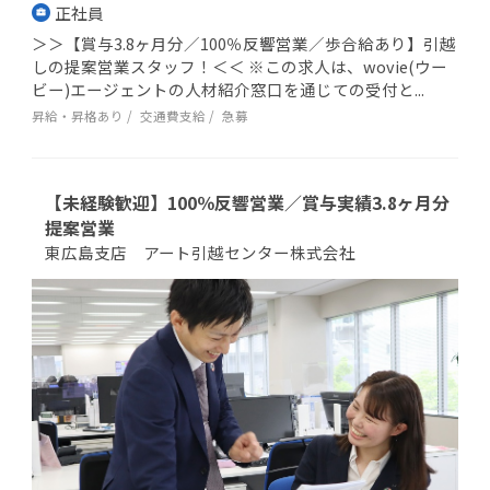
正社員
＞＞【賞与3.8ヶ月分／100％反響営業／歩合給あり】引越
しの提案営業スタッフ！＜＜ ※この求人は、wovie(ウー
ビー)エージェントの人材紹介窓口を通じての受付と...
昇給・昇格あり
交通費支給
急募
【未経験歓迎】100％反響営業／賞与実績3.8ヶ月分
提案営業
東広島支店 アート引越センター株式会社