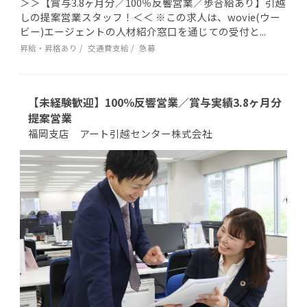
＞＞【賞与3.8ヶ月分／100％反響営業／歩合給あり】引越
しの提案営業スタッフ！＜＜ ※この求人は、wovie(ウー
ビー)エージェントの人材紹介窓口を通じての受付と...
昇給・昇格あり
交通費支給
急募
【未経験歓迎】100％反響営業／賞与実績3.8ヶ月分
提案営業
福岡支店 アート引越センター株式会社