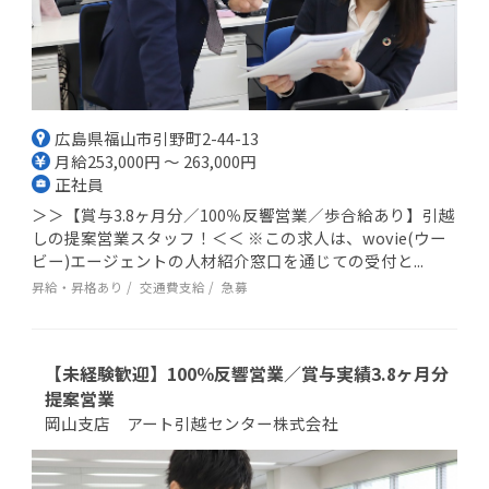
広島県福山市引野町2-44-13
月給253,000円 ～ 263,000円
正社員
＞＞【賞与3.8ヶ月分／100％反響営業／歩合給あり】引越
しの提案営業スタッフ！＜＜ ※この求人は、wovie(ウー
ビー)エージェントの人材紹介窓口を通じての受付と...
昇給・昇格あり
交通費支給
急募
【未経験歓迎】100％反響営業／賞与実績3.8ヶ月分
提案営業
岡山支店 アート引越センター株式会社