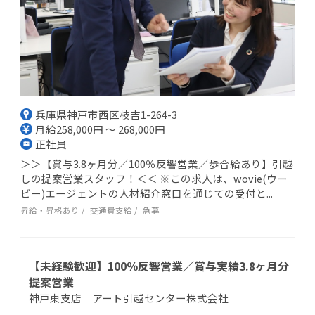
兵庫県神戸市西区枝吉1-264-3
月給258,000円 ～ 268,000円
正社員
＞＞【賞与3.8ヶ月分／100％反響営業／歩合給あり】引越
しの提案営業スタッフ！＜＜ ※この求人は、wovie(ウー
ビー)エージェントの人材紹介窓口を通じての受付と...
昇給・昇格あり
交通費支給
急募
【未経験歓迎】100％反響営業／賞与実績3.8ヶ月分
提案営業
神戸東支店 アート引越センター株式会社