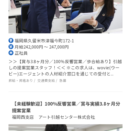
福岡県久留米市津福今町172-1
月給242,000円 ～ 247,000円
正社員
＞＞【賞与3.8ヶ月分／100％反響営業／歩合給あり】引越
しの提案営業スタッフ！＜＜ ※この求人は、wovie(ウー
ビー)エージェントの人材紹介窓口を通じての受付と...
昇給・昇格あり
交通費支給
急募
【未経験歓迎】100％反響営業／賞与実績3.8ヶ月分
提案営業
福岡西支店 アート引越センター株式会社