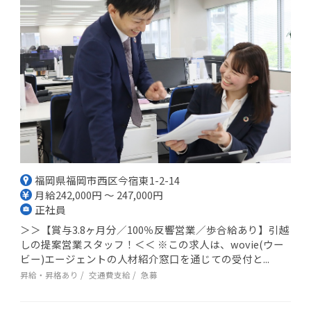
福岡県福岡市西区今宿東1-2-14
月給242,000円 ～ 247,000円
正社員
＞＞【賞与3.8ヶ月分／100％反響営業／歩合給あり】引越
しの提案営業スタッフ！＜＜ ※この求人は、wovie(ウー
ビー)エージェントの人材紹介窓口を通じての受付と...
昇給・昇格あり
交通費支給
急募