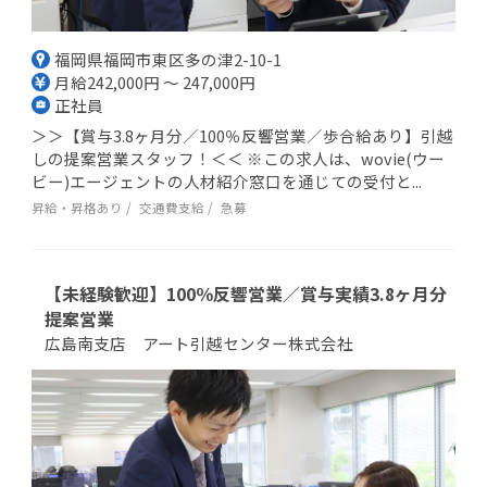
福岡県福岡市東区多の津2-10-1
月給242,000円 ～ 247,000円
正社員
＞＞【賞与3.8ヶ月分／100％反響営業／歩合給あり】引越
しの提案営業スタッフ！＜＜ ※この求人は、wovie(ウー
ビー)エージェントの人材紹介窓口を通じての受付と...
昇給・昇格あり
交通費支給
急募
【未経験歓迎】100％反響営業／賞与実績3.8ヶ月分
提案営業
広島南支店 アート引越センター株式会社