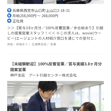
兵庫県西宮市山口町上山口2-18-31
月給258,000円 ～ 268,000円
正社員
＞＞【賞与3.8ヶ月分／100％反響営業／歩合給あり】引越
しの提案営業スタッフ！＜＜ ※この求人は、wovie(ウー
ビー)エージェントの人材紹介窓口を通じての受付と...
昇給・昇格あり
交通費支給
急募
【未経験歓迎】100％反響営業／賞与実績3.8ヶ月分
提案営業
神戸支店 アート引越センター株式会社