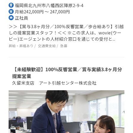
福岡県北九州市八幡西区陣原2-9-4
月給242,000円 ～ 247,000円
正社員
＞＞【賞与3.8ヶ月分／100％反響営業／歩合給あり】引越
しの提案営業スタッフ！＜＜ ※この求人は、wovie(ウー
ビー)エージェントの人材紹介窓口を通じての受付と...
昇給・昇格あり
交通費支給
急募
【未経験歓迎】100％反響営業／賞与実績3.8ヶ月分
提案営業
久留米支店 アート引越センター株式会社