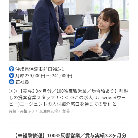
沖縄県浦添市前田985-1
月給239,000円 ～ 241,000円
正社員
＞＞【賞与3.8ヶ月分／100％反響営業／歩合給あり】引越
しの提案営業スタッフ！＜＜ ※この求人は、wovie(ウー
ビー)エージェントの人材紹介窓口を通じての受付と...
昇給・昇格あり
交通費支給
急募
【未経験歓迎】100％反響営業／賞与実績3.8ヶ月分