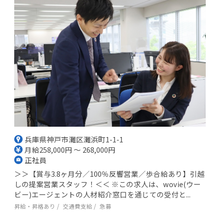
兵庫県神戸市灘区灘浜町1-1-1
月給258,000円 ～ 268,000円
正社員
＞＞【賞与3.8ヶ月分／100％反響営業／歩合給あり】引越
しの提案営業スタッフ！＜＜ ※この求人は、wovie(ウー
ビー)エージェントの人材紹介窓口を通じての受付と...
昇給・昇格あり
交通費支給
急募