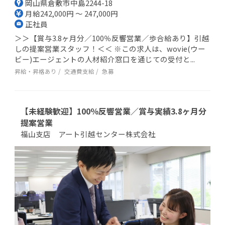
岡山県倉敷市中島2244-18
月給242,000円 ～ 247,000円
正社員
＞＞【賞与3.8ヶ月分／100％反響営業／歩合給あり】引越
しの提案営業スタッフ！＜＜ ※この求人は、wovie(ウー
ビー)エージェントの人材紹介窓口を通じての受付と...
昇給・昇格あり
交通費支給
急募
【未経験歓迎】100％反響営業／賞与実績3.8ヶ月分
提案営業
福山支店 アート引越センター株式会社