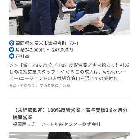
福岡県久留米市津福今町172-1
月給242,000円 ～ 247,000円
正社員
＞＞【賞与3.8ヶ月分／100％反響営業／歩合給あり】引越
しの提案営業スタッフ！＜＜ ※この求人は、wovie(ウー
ビー)エージェントの人材紹介窓口を通じての受付と...
昇給・昇格あり
交通費支給
急募
【未経験歓迎】100％反響営業／賞与実績3.8ヶ月分
提案営業
福岡西支店 アート引越センター株式会社