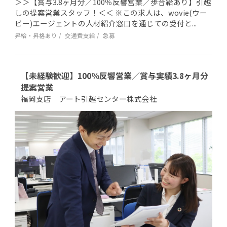
＞＞【賞与3.8ヶ月分／100％反響営業／歩合給あり】引越
しの提案営業スタッフ！＜＜ ※この求人は、wovie(ウー
ビー)エージェントの人材紹介窓口を通じての受付と...
昇給・昇格あり
交通費支給
急募
【未経験歓迎】100％反響営業／賞与実績3.8ヶ月分
提案営業
福岡支店 アート引越センター株式会社