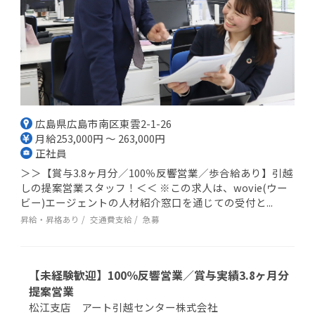
広島県広島市南区東雲2-1-26
月給253,000円 ～ 263,000円
正社員
＞＞【賞与3.8ヶ月分／100％反響営業／歩合給あり】引越
しの提案営業スタッフ！＜＜ ※この求人は、wovie(ウー
ビー)エージェントの人材紹介窓口を通じての受付と...
昇給・昇格あり
交通費支給
急募
【未経験歓迎】100％反響営業／賞与実績3.8ヶ月分
提案営業
松江支店 アート引越センター株式会社