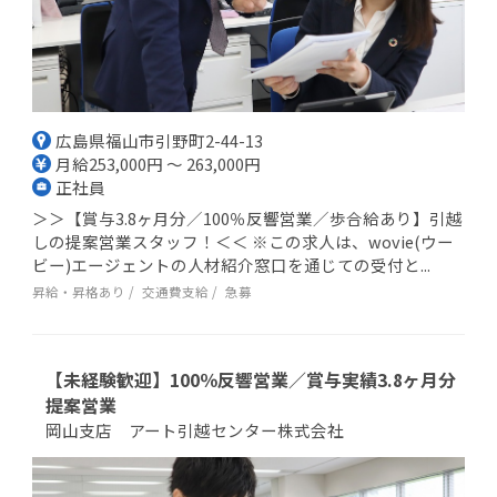
広島県福山市引野町2-44-13
月給253,000円 ～ 263,000円
正社員
＞＞【賞与3.8ヶ月分／100％反響営業／歩合給あり】引越
しの提案営業スタッフ！＜＜ ※この求人は、wovie(ウー
ビー)エージェントの人材紹介窓口を通じての受付と...
昇給・昇格あり
交通費支給
急募
【未経験歓迎】100％反響営業／賞与実績3.8ヶ月分
提案営業
岡山支店 アート引越センター株式会社