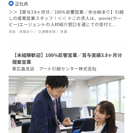
正社員
＞＞【賞与3.8ヶ月分／100％反響営業／歩合給あり】引越
しの提案営業スタッフ！＜＜ ※この求人は、wovie(ウー
ビー)エージェントの人材紹介窓口を通じての受付と...
昇給・昇格あり
交通費支給
急募
【未経験歓迎】100％反響営業／賞与実績3.8ヶ月分
提案営業
東広島支店 アート引越センター株式会社