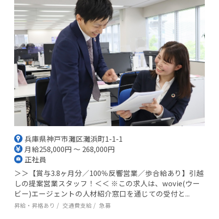
兵庫県神戸市灘区灘浜町1-1-1
月給258,000円 ～ 268,000円
正社員
＞＞【賞与3.8ヶ月分／100％反響営業／歩合給あり】引越
しの提案営業スタッフ！＜＜ ※この求人は、wovie(ウー
ビー)エージェントの人材紹介窓口を通じての受付と...
昇給・昇格あり
交通費支給
急募