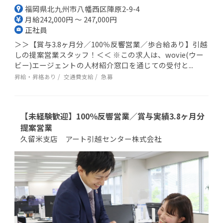
福岡県北九州市八幡西区陣原2-9-4
月給242,000円 ～ 247,000円
正社員
＞＞【賞与3.8ヶ月分／100％反響営業／歩合給あり】引越
しの提案営業スタッフ！＜＜ ※この求人は、wovie(ウー
ビー)エージェントの人材紹介窓口を通じての受付と...
昇給・昇格あり
交通費支給
急募
【未経験歓迎】100％反響営業／賞与実績3.8ヶ月分
提案営業
久留米支店 アート引越センター株式会社