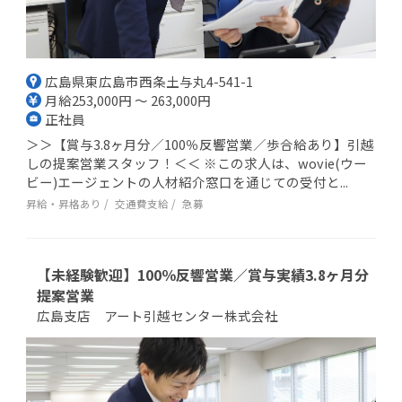
広島県東広島市西条土与丸4-541-1
月給253,000円 ～ 263,000円
正社員
＞＞【賞与3.8ヶ月分／100％反響営業／歩合給あり】引越
しの提案営業スタッフ！＜＜ ※この求人は、wovie(ウー
ビー)エージェントの人材紹介窓口を通じての受付と...
昇給・昇格あり
交通費支給
急募
【未経験歓迎】100％反響営業／賞与実績3.8ヶ月分
提案営業
広島支店 アート引越センター株式会社