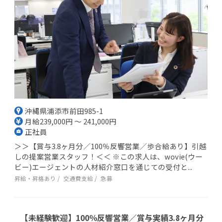
沖縄県浦添市前田985-1
月給239,000円 ～ 241,000円
正社員
＞＞【賞与3.8ヶ月分／100％反響営業／歩合給あり】引越
しの提案営業スタッフ！＜＜ ※この求人は、wovie(ウー
ビー)エージェントの人材紹介窓口を通じての受付と...
昇給・昇格あり
交通費支給
急募
【未経験歓迎】100％反響営業／賞与実績3.8ヶ月分