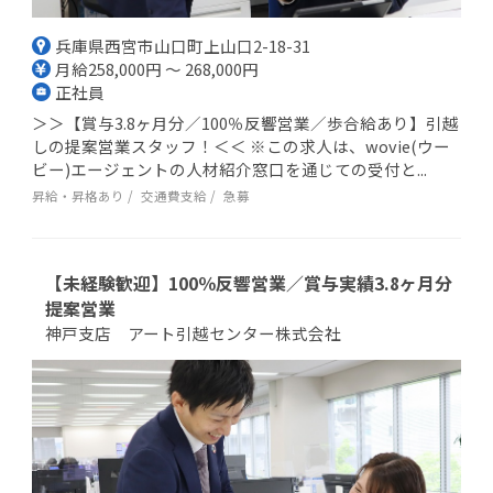
兵庫県西宮市山口町上山口2-18-31
月給258,000円 ～ 268,000円
正社員
＞＞【賞与3.8ヶ月分／100％反響営業／歩合給あり】引越
しの提案営業スタッフ！＜＜ ※この求人は、wovie(ウー
ビー)エージェントの人材紹介窓口を通じての受付と...
昇給・昇格あり
交通費支給
急募
【未経験歓迎】100％反響営業／賞与実績3.8ヶ月分
提案営業
神戸支店 アート引越センター株式会社