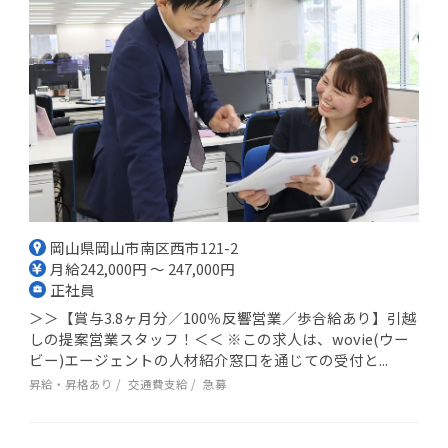
岡山県岡山市南区西市121-2
月給242,000円 ～ 247,000円
正社員
＞＞【賞与3.8ヶ月分／100％反響営業／歩合給あり】引越
しの提案営業スタッフ！＜＜ ※この求人は、wovie(ウー
ビー)エージェントの人材紹介窓口を通じての受付と...
昇給・昇格あり
交通費支給
急募