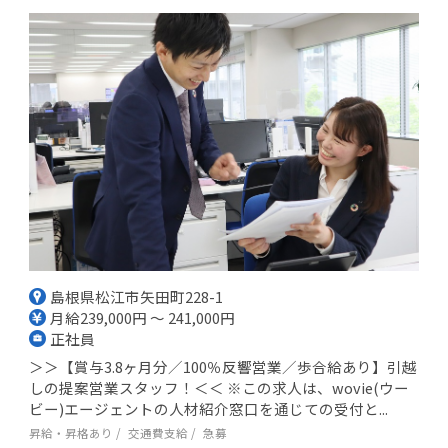
島根県松江市矢田町228-1
月給239,000円 ～ 241,000円
正社員
＞＞【賞与3.8ヶ月分／100％反響営業／歩合給あり】引越
しの提案営業スタッフ！＜＜ ※この求人は、wovie(ウー
ビー)エージェントの人材紹介窓口を通じての受付と...
昇給・昇格あり
交通費支給
急募