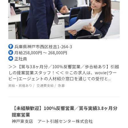
兵庫県神戸市西区枝吉1-264-3
月給258,000円 ～ 268,000円
正社員
＞＞【賞与3.8ヶ月分／100％反響営業／歩合給あり】引越
しの提案営業スタッフ！＜＜ ※この求人は、wovie(ウー
ビー)エージェントの人材紹介窓口を通じての受付と...
昇給・昇格あり
交通費支給
急募
【未経験歓迎】100％反響営業／賞与実績3.8ヶ月分
提案営業
神戸東支店 アート引越センター株式会社