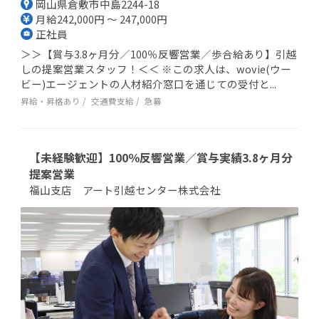
岡山県倉敷市中島2244-18
月給242,000円 ～ 247,000円
正社員
＞＞【賞与3.8ヶ月分／100％反響営業／歩合給あり】引越
しの提案営業スタッフ！＜＜ ※この求人は、wovie(ウー
ビー)エージェントの人材紹介窓口を通じての受付と...
昇給・昇格あり
交通費支給
急募
【未経験歓迎】100％反響営業／賞与実績3.8ヶ月分
提案営業
福山支店 アート引越センター株式会社