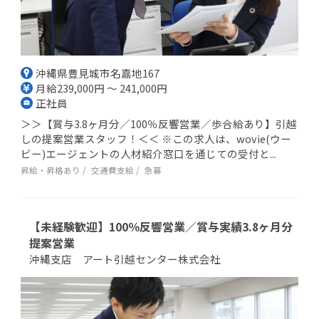
沖縄県豊見城市名嘉地167
月給239,000円 ～ 241,000円
正社員
＞＞【賞与3.8ヶ月分／100％反響営業／歩合給あり】引越
しの提案営業スタッフ！＜＜ ※この求人は、wovie(ウー
ビー)エージェントの人材紹介窓口を通じての受付と...
昇給・昇格あり
交通費支給
急募
【未経験歓迎】100％反響営業／賞与実績3.8ヶ月分
提案営業
沖縄支店 アート引越センター株式会社