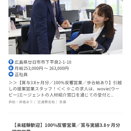
広島県廿日市市下平良2-1-10
月給253,000円 ～ 263,000円
正社員
＞＞【賞与3.8ヶ月分／100％反響営業／歩合給あり】引越
しの提案営業スタッフ！＜＜ ※この求人は、wovie(ウー
ビー)エージェントの人材紹介窓口を通じての受付と...
昇給・昇格あり
交通費支給
急募
【未経験歓迎】100％反響営業／賞与実績3.8ヶ月分