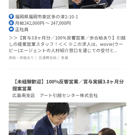
福岡県福岡市東区多の津2-10-1
月給242,000円 ～ 247,000円
正社員
＞＞【賞与3.8ヶ月分／100％反響営業／歩合給あり】引越
しの提案営業スタッフ！＜＜ ※この求人は、wovie(ウー
ビー)エージェントの人材紹介窓口を通じての受付と...
昇給・昇格あり
交通費支給
急募
【未経験歓迎】100％反響営業／賞与実績3.8ヶ月分
提案営業
広島南支店 アート引越センター株式会社