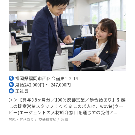
福岡県福岡市西区今宿東1-2-14
月給242,000円 ～ 247,000円
正社員
＞＞【賞与3.8ヶ月分／100％反響営業／歩合給あり】引越
しの提案営業スタッフ！＜＜ ※この求人は、wovie(ウー
ビー)エージェントの人材紹介窓口を通じての受付と...
昇給・昇格あり
交通費支給
急募