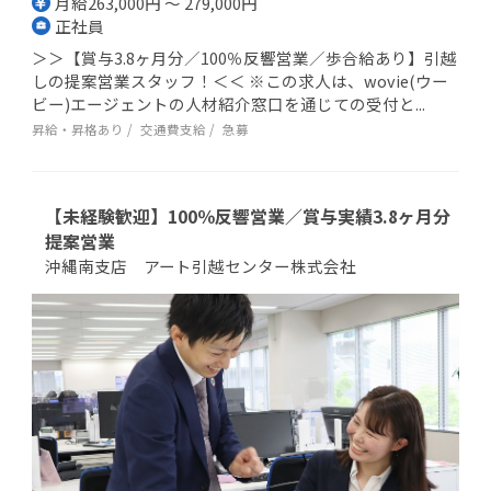
月給263,000円 ～ 279,000円
正社員
＞＞【賞与3.8ヶ月分／100％反響営業／歩合給あり】引越
しの提案営業スタッフ！＜＜ ※この求人は、wovie(ウー
ビー)エージェントの人材紹介窓口を通じての受付と...
昇給・昇格あり
交通費支給
急募
【未経験歓迎】100％反響営業／賞与実績3.8ヶ月分
提案営業
沖縄南支店 アート引越センター株式会社