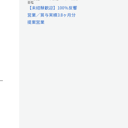
会社
【未経験歓迎】100％反響
営業／賞与実績3.8ヶ月分
提案営業
ー