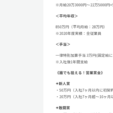
※月給20万3000円〜22万500
＜平均年収＞
850万円（平均月給：28万円）
※2020年度実績：全従業員
＜手当＞
一律特別加算手当 3万円(固定給に
※入社後1年間支給
《誰でも狙える！営業賞金》
✦新人賞
・50万円（入社7ヶ月以内に初契
・20万円（入社7ヶ月超～10ヶ
✦敢闘賞