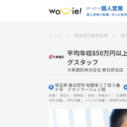
トップ
投資用不動産営業
埼
平均年収850万円以上
グスタッフ
大東建託株式会社 春日部支店
埼玉県 春日部市 粕壁東３丁目５番
８号 イセソラージュ１階
急募
高収入・高時給
昇給・昇格あり
交通費
40代活躍
30代活躍
ミドルが活躍
採用枠10名