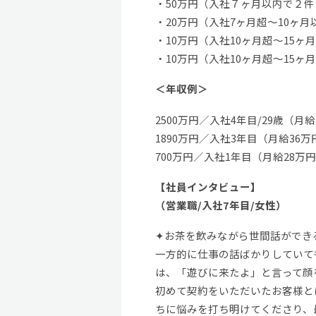
・50万円（入社７ヶ月以内で２
・20万円（入社7ヶ月超～10ヶ
・10万円（入社10ヶ月超～15ヶ
・10万円（入社10ヶ月超～15ヶ
＜年収例＞
2500万円／入社4年目/29歳（月
1890万円／入社3年目（月給36
700万円／入社1年目（月給28万
【社員インタビュー】
（営業職/入社7年目/女性）
✦お茶を飲みながら世間話ができ
一方的に仕事の話ばかりしていて
は、「遊びに来たよ」と言って顔
初めて契約をいただいたお客様と
ちに悩みを打ち明けてくださり、