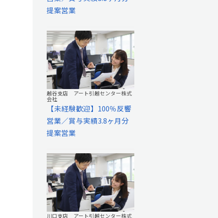
提案営業
越谷支店 アート引越センター株式
会社
【未経験歓迎】100％反響
営業／賞与実績3.8ヶ月分
提案営業
川口支店 アート引越センター株式