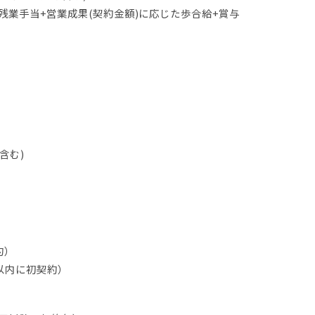
0円+残業手当+営業成果(契約金額)に応じた歩合給+賞与
含む)
約）
月以内に初契約）