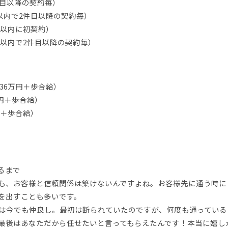
件目以降の契約毎）
月以内で2件目以降の契約毎）
月以内に初契約）
月以内で2件目以降の契約毎）
給36万円＋歩合給）
万円＋歩合給）
円＋歩合給）
るまで
も、お客様と信頼関係は築けないんですよね。お客様先に通う時に
を出すことも多いです。
は今でも仲良し。最初は断られていたのですが、何度も通っている
最後はあなただから任せたいと言ってもらえたんです！本当に嬉し