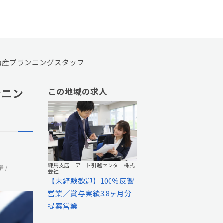
不動産プランニングスタッフ
ンニン
この地域の求人
練馬支店 アート引越センター株式
躍
会社
【未経験歓迎】100％反響
営業／賞与実績3.8ヶ月分
提案営業