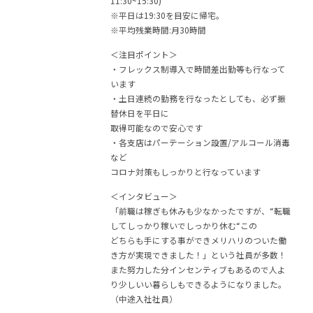
11:30~15:30)
※平日は19:30を目安に帰宅。
※平均残業時間:月30時間
＜注目ポイント＞
・フレックス制導入で時間差出勤等も行なって
います
・土日連続の勤務を行なったとしても、必ず振
替休日を平日に
取得可能なので安心です
・各支店はパーテーション設置/アルコール消毒
など
コロナ対策もしっかりと行なっています
＜インタビュー＞
「前職は稼ぎも休みも少なかったですが、“転職
してしっかり稼いでしっかり休む“この
どちらも手にする事ができメリハリのついた働
き方が実現できました！」という社員が多数！
また努力した分インセンティブもあるので人よ
り少しいい暮らしもできるようになりました。
（中途入社社員）