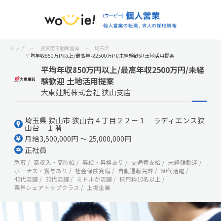
トップ
投資用不動産営業
埼玉県
平均年収850万円以上/最高年収2500万円/未経験歓迎 土地活用提案
平均年収850万円以上/最高年収2500万円/未経
験歓迎 土地活用提案
大東建託株式会社 狭山支店
埼玉県 狭山市 狭山台４丁目２２－１ ラディエンス狭
山台 １階
月給3,500,000円 ～ 25,000,000円
正社員
急募
高収入・高時給
昇給・昇格あり
交通費支給
未経験歓迎
ボーナス・賞与あり
社会保険完備
自動運転免許
50代活躍
40代活躍
30代活躍
ミドルが活躍
採用枠10名以上
業界シェアトップクラス
上場企業