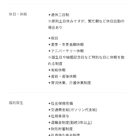
休日・休暇
✦週休二日制
※原則土日休みですが、繁忙期など休日出勤の
場合あり
✦祝日
✦夏季・冬季長期休暇
✦アニバーサリー休暇
※誕生日や結婚記念日など特別な日に休暇を取
れる制度
✦有給休暇
✦産前・産後休暇
✦育児休業、介護休業制度
福利厚生
✦社会保険完備
✦交通費支給(ガソリン代支給)
✦社用車貸与
✦退職金制度(勤続3年以上)
✦財形貯蓄制度
✦社員持ち株会制度