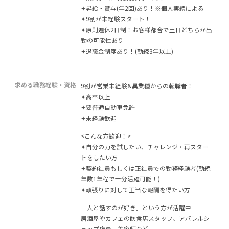
✦昇給・賞与(年2回)あり！※個人実績による
✦9割が未経験スタート！
✦原則週休2日制！お客様都合で土日どちらか出
勤の可能性あり
✦退職金制度あり！(勤続3年以上)
求める職務経験・資格
9割が営業未経験&異業種からの転職者！
✦高卒以上
✦要普通自動車免許
✦未経験歓迎
<こんな方歓迎！>
✦自分の力を試したい、チャレンジ・再スター
トをしたい方
✦契約社員もしくは正社員での勤務経験者(勤続
年数1年程で十分活躍可能！)
✦頑張りに対して正当な報酬を得たい方
「人と話すのが好き」という方が活躍中
居酒屋やカフェの飲食店スタッフ、アパレルシ
ョップ店員、美容師など、