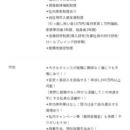
✦資格取得補助制度
✦社内表彰制度あり
✦自社物件入居支援制度
（引っ越し祝い金10万円/毎月家賃１万円補助、
家族帯同者3年間、独身者2年間)
✦各種研修制度(導入研修/先輩社員の同行研修/
ロールプレイング研修等)
✦勤務地限定制度
特徴
✦大きなチャンスが経験に関係なく誰にでも平
等にあり！！
✦安定＋高収入を目指せる！年収1,000万円以上
可能！
（実際に経験のない所から活躍してこの待遇を
手にする社員も活躍中！）
✦年功序列等はなし！努力は全て給与還元する
環境あり！
✦社内キャンペーン等（報奨金贈呈）も多数！や
りがいも十分！
✦残業手当、特別加算手当あり！