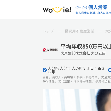
トップ
投資用不動産営業
大
平均年収850万円以
大東建託株式会社 大分支店
大分県 大分市 大道町３丁目４番３
８号
急募
高収入・高時給
昇給・昇格あり
交通費
40代活躍
30代活躍
ミドルが活躍
採用枠10名