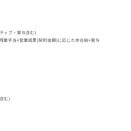
ンティブ・賞与含む)
0円+残業手当+営業成果(契約金額)に応じた歩合給+賞与
含む)