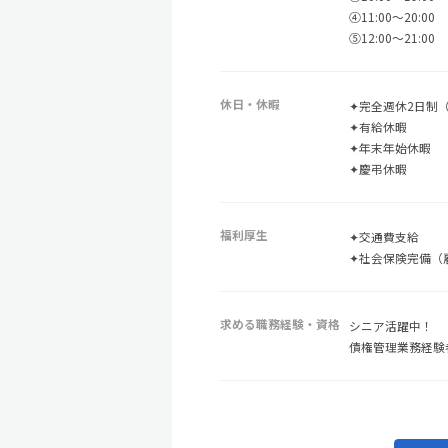
④11:00～20:00
⑤12:00～21:00
休日・休暇
✦完全週休2日制
✦有給休暇
✦年末年始休暇
✦慶弔休暇
福利厚生
✦交通費支給
✦社会保険完備（
求める職務経験・資格
シニア活躍中！
債権管理業務経験