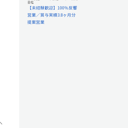
会社
【未経験歓迎】100％反響
営業／賞与実績3.8ヶ月分
提案営業
へ