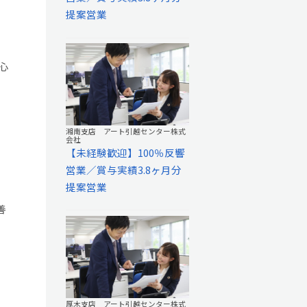
提案営業
心
湘南支店 アート引越センター株式
会社
【未経験歓迎】100％反響
営業／賞与実績3.8ヶ月分
提案営業
善
厚木支店 アート引越センター株式